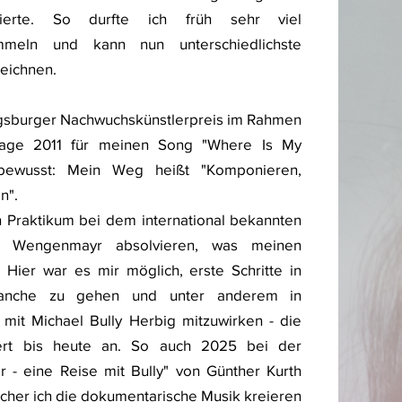
ivierte. So durfte ich früh sehr viel
mmeln und kann nun unterschiedlichste
zeichnen.
gsburger Nachwuchskünstlerpreis im Rahmen
rtage 2011 für meinen Song "Where Is My
bewusst: Mein Weg heißt "Komponieren,
en".
n Praktikum bei dem international bekannten
lf Wengenmayr absolvieren, was meinen
 Hier war es mir möglich, erste Schritte in
branche zu gehen und unter anderem in
mit Michael Bully Herbig mitzuwirken - die
rt bis heute an. So auch 2025 bei der
- eine Reise mit Bully" von Günther Kurth
lcher ich die dokumentarische Musik kreieren