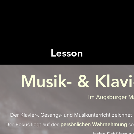
Lesson
Musik- & Klavi
im Augsburger Ma
Der Klavier-, Gesangs- und Musikunterricht
zeichnet 
Der Fokus liegt auf der
persönlichen Wahrnehmung
so