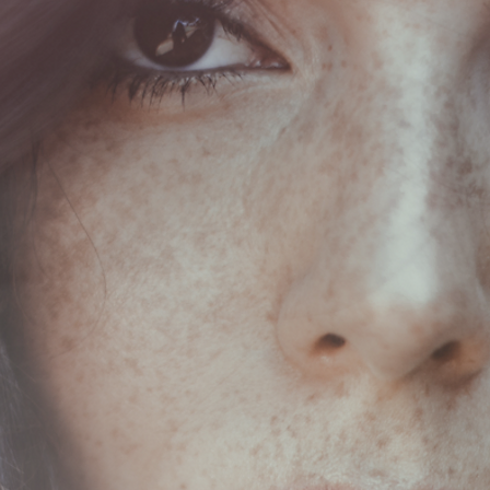
composer • singer • songwriter
annah Borche