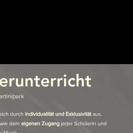
erunterricht
rtinipark
sich durch
Individualität und Exklusivität
aus.
wie dem
eigenen Zugang
jeder Schülerin und