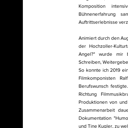
Komposition intens
Bühnenerfahrung sa
Auftrittserlebnisse ver
Animiert durch den Au
der Hochzoller-Kultu
Angel?" wurde mir 
Schreiben, Weitergeb
So konnte ich 2019 ei
Filmkomponisten Ra
Berufswunsch festigte.
Richtung Filmmusik
Produktionen von und 
Zusammenarbeit daue
Dokumentation "Humor 
und Tine Kugler, zu we